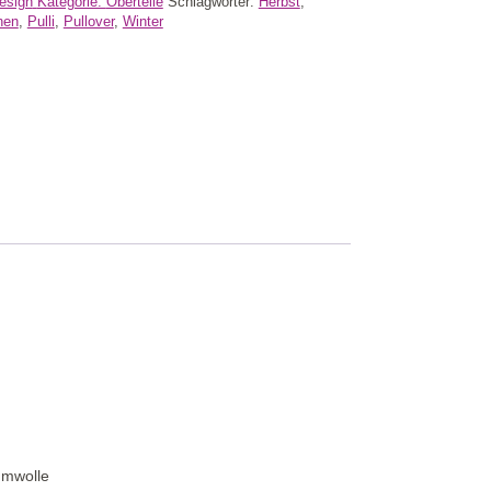
design
Kategorie:
Oberteile
Schlagwörter:
Herbst
,
hen
,
Pulli
,
Pullover
,
Winter
umwolle