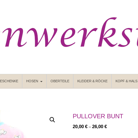
GESCHENKE
HOSEN
OBERTEILE
KLEIDER & RÖCKE
KOPF & HALS
PULLOVER BUNT
Preisspanne:
20,00
€
26,00
€
–
20,00 €
bis