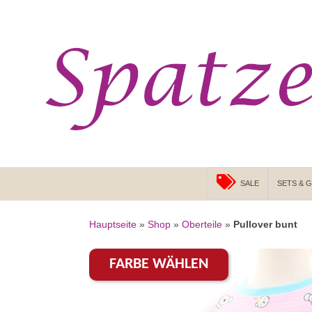
Suchen
ZUM INHALT SPRINGEN
SALE
SETS & 
Hauptseite
»
Shop
»
Oberteile
»
Pullover bunt
FARBE WÄHLEN