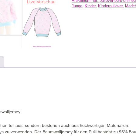
Artikelnummer:
pullover-bunt-online
Junge
,
Kinder
,
Kinderpullover
,
Mädc
wolljersey.
hen toll aus, sondern bestehen auch aus hochwertigen Materialien.
ys zu verwenden. Der Baumwolljersey für den Pulli besteht zu 95% Ba