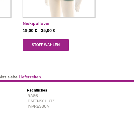
Nickipullover
Preisspanne:
19,00
€
35,00
€
–
19,00 €
bis
STOFF WÄHLEN
35,00 €
mins siehe
Lieferzeiten
.
Rechtliches
§ AGB
DATENSCHUTZ
IMPRESSUM