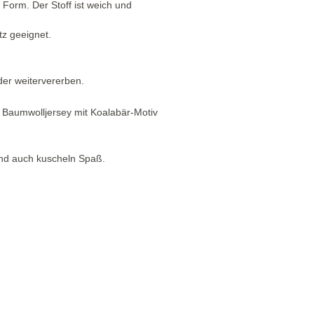
Form. Der Stoff ist weich und
tz geeignet.
der weitervererben.
m Baumwolljersey mit Koalabär-Motiv
 und auch kuscheln Spaß.