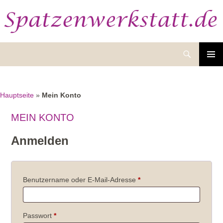
Suchen
ZUM
INHALT
SPRINGEN
Hauptseite
»
Mein Konto
MEIN KONTO
Anmelden
Erforderlich
Benutzername oder E-Mail-Adresse
*
Erforderlich
Passwort
*