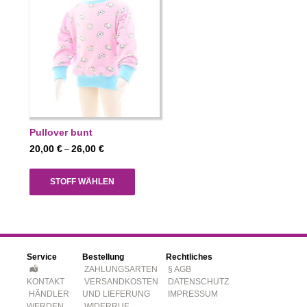
Pullover bunt
Preisspanne:
20,00
€
26,00
€
–
20,00 €
bis
STOFF WÄHLEN
26,00 €
Service
Bestellung
Rechtliches
ZAHLUNGSARTEN
§ AGB
KONTAKT
VERSANDKOSTEN
DATENSCHUTZ
HÄNDLER
UND LIEFERUNG
IMPRESSUM
WERDEN
WIDERRUF