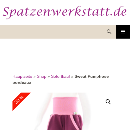
Suchen
ZUM
INHALT
SPRINGEN
Hauptseite
»
Shop
»
Sofortkauf
»
Sweat Pumphose
bordeaux
30 %