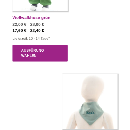
Wollwalkhose grün
Preisspanne:
22,00
€
28,00
€
–
22,00 €
Preisspanne:
17,60
€
22,40
€
–
bis
17,60 €
Lieferzeit: 10 - 14 Tage*
28,00 €
bis
22,40 €
AUSFÜRUNG
WÄHLEN