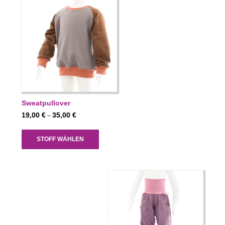
Sweatpullover
Preisspanne:
19,00
€
35,00
€
–
19,00 €
bis
STOFF WÄHLEN
35,00 €