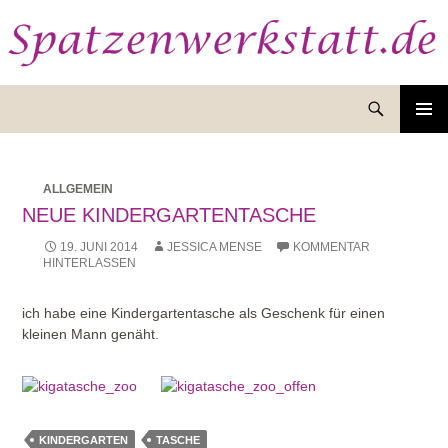
Suchen
ZUM
INHALT
SPRINGEN
ALLGEMEIN
NEUE KINDERGARTENTASCHE
19. JUNI 2014
JESSICA MENSE
KOMMENTAR
HINTERLASSEN
ich habe eine Kindergartentasche als Geschenk für einen
kleinen Mann genäht.
KINDERGARTEN
TASCHE