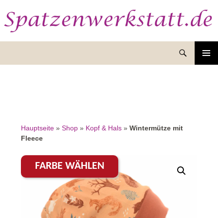
Suchen
ZUM
INHALT
SPRINGEN
Hauptseite
»
Shop
»
Kopf & Hals
»
Wintermütze mit
Fleece
FARBE WÄHLEN