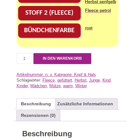
Herbst senfgelb
Fleece petrol
STOFF 2 (FLEECE)
rost
BÜNDCHENFARBE
IN DEN WARENKORB
Artikelnummer:
n. v.
Kategorie:
Kopf & Hals
Schlagwörter:
Fleece
,
gefüttert
,
Herbst
,
Junge
,
Kind
,
Kinder
,
Mädchen
,
Mütze
,
warm
,
Winter
Beschreibung
Zusätzliche Informationen
Rezensionen (0)
Beschreibung