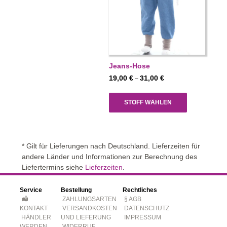
Jeans-Hose
Preisspanne:
19,00
€
31,00
€
–
19,00 €
bis
STOFF WÄHLEN
31,00 €
* Gilt für Lieferungen nach Deutschland. Lieferzeiten für
andere Länder und Informationen zur Berechnung des
Liefertermins siehe
Lieferzeiten
.
Service
Bestellung
Rechtliches
ZAHLUNGSARTEN
§ AGB
KONTAKT
VERSANDKOSTEN
DATENSCHUTZ
HÄNDLER
UND LIEFERUNG
IMPRESSUM
WERDEN
WIDERRUF