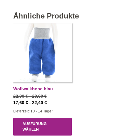
Ähnliche Produkte
Wollwalkhose blau
Preisspanne:
22,00
€
28,00
€
–
22,00 €
Preisspanne:
17,60
€
22,40
€
–
bis
17,60 €
Lieferzeit: 10 - 14 Tage*
28,00 €
bis
22,40 €
AUSFÜRUNG
WÄHLEN