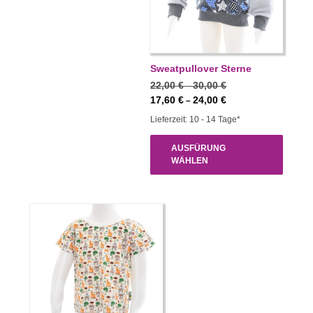
Sweatpullover Sterne
Preisspanne:
22,00
€
30,00
€
–
22,00 €
Preisspanne:
17,60
€
24,00
€
–
bis
17,60 €
Lieferzeit: 10 - 14 Tage*
30,00 €
bis
24,00 €
AUSFÜRUNG
WÄHLEN