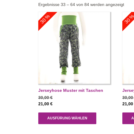
Ergebnisse 33 – 64 von 84 werden angezeigt
30 %
30 
Jerseyhose Muster mit Taschen
Jerse
30,00
€
30,0
21,00
€
21,0
AUSFÜRUNG WÄHLEN
A