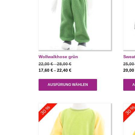
Wollwalkhose grün
Sweat
Preisspanne:
22,00
€
28,00
€
25,0
–
22,00 €
Preisspanne:
17,60
€
22,40
€
20,0
–
bis
17,60 €
28,00 €
bis
AUSFÜRUNG WÄHLEN
A
22,40 €
30 %
30 