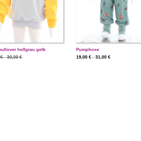
pullover hellgrau gelb
Pumphose
Preisspanne:
Preisspanne:
0
€
30,00
€
19,00
€
31,00
€
–
–
19,00 €
19,00 €
Preisspanne:
0
€
21,00
€
–
bis
bis
13,30 €
STOFF WÄHLEN
30,00 €
31,00 €
bis
USFÜRUNG WÄHLEN
21,00 €
%
30 %