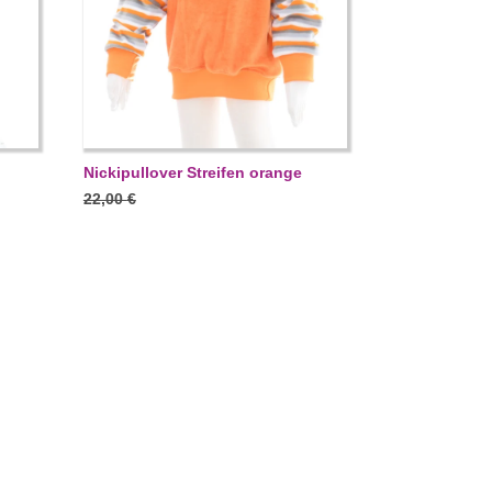
Nickipullover Streifen orange
22,00
€
15,40
€
AUSFÜRUNG WÄHLEN
30 %