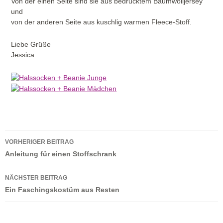
Von der einen Seite sind sie aus bedrucktem Baumwolljersey
und
von der anderen Seite aus kuschlig warmen Fleece-Stoff.
Liebe Grüße
Jessica
Beitragsnavigation
VORHERIGER BEITRAG
Anleitung für einen Stoffschrank
NÄCHSTER BEITRAG
Ein Faschingskostüm aus Resten