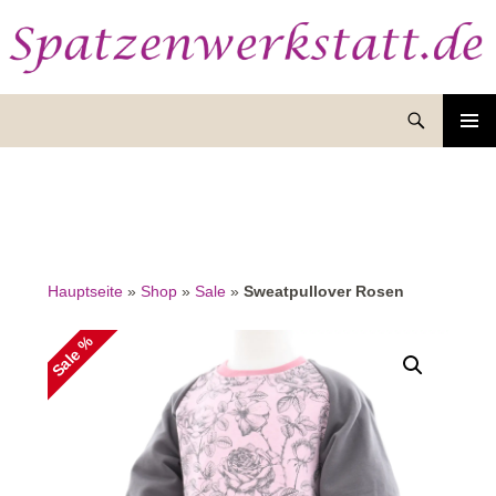
Suchen
ZUM
INHALT
SPRINGEN
Hauptseite
»
Shop
»
Sale
»
Sweatpullover Rosen
Sale %