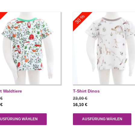
%
30 %
rt Waldtiere
T-Shirt Dinos
0
€
23,00
€
0
€
16,10
€
USFÜRUNG WÄHLEN
AUSFÜRUNG WÄHLEN