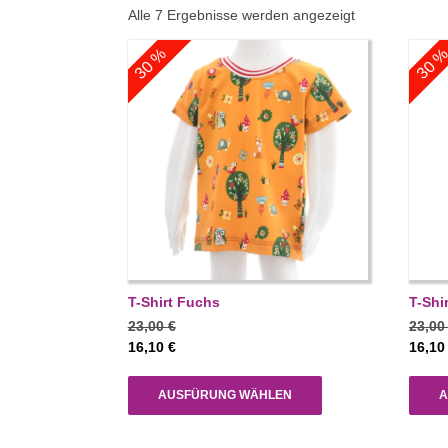
Nach
Alle 7 Ergebnisse werden angezeigt
Aktualität
30 %
30 
sortiert
T-Shirt Fuchs
T-Shi
23,00
€
23,0
16,10
€
16,1
AUSFÜRUNG WÄHLEN
A