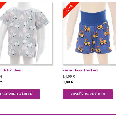
%
30 %
rt Schäfchen
kurze Hose Trecker2
0
€
14,00
€
0
€
9,80
€
USFÜRUNG WÄHLEN
AUSFÜRUNG WÄHLEN