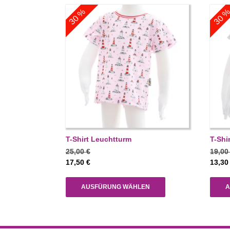
30 %
30 
T-Shirt Leuchtturm
T-Shi
25,00
€
19,0
17,50
€
13,3
AUSFÜRUNG WÄHLEN
A