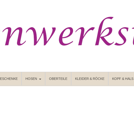
GESCHENKE
HOSEN
OBERTEILE
KLEIDER & RÖCKE
KOPF & HALS