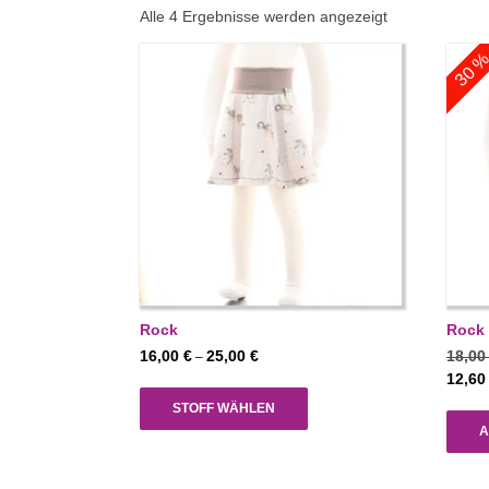
Nach
Alle 4 Ergebnisse werden angezeigt
Aktualität
30 
sortiert
Rock
Rock 
Preisspanne:
16,00
€
25,00
€
18,0
–
16,00 €
12,6
bis
STOFF WÄHLEN
25,00 €
A