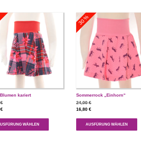
%
30 %
Blumen kariert
Sommerrock „Einhorn“
0
€
24,00
€
0
€
16,80
€
USFÜRUNG WÄHLEN
AUSFÜRUNG WÄHLEN