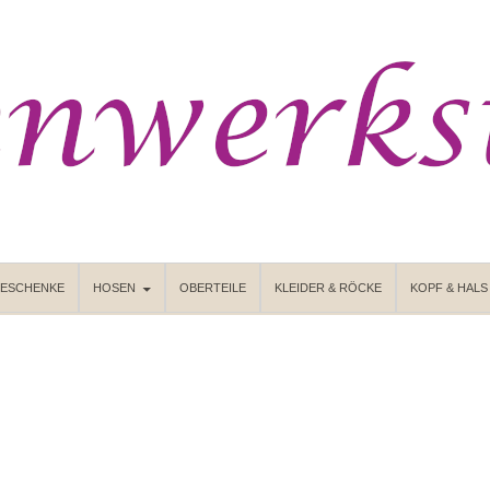
GESCHENKE
HOSEN
OBERTEILE
KLEIDER & RÖCKE
KOPF & HALS