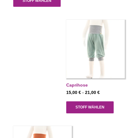
STOFF WÄHLEN
26,00 €
Caprihose
Preisspanne:
15,00
€
21,00
€
–
15,00 €
bis
STOFF WÄHLEN
21,00 €