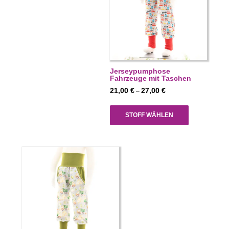
Jerseypumphose
Fahrzeuge mit Taschen
Preisspanne:
21,00
€
27,00
€
–
21,00 €
bis
STOFF WÄHLEN
27,00 €