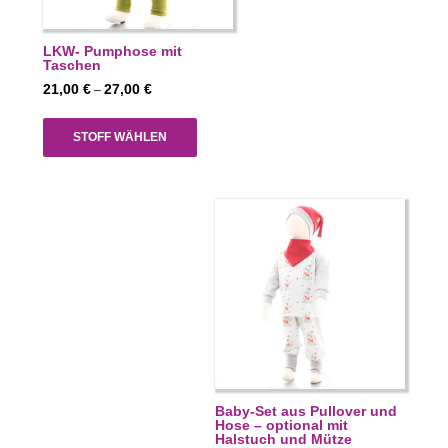
LKW- Pumphose mit
Taschen
Preisspanne:
21,00
€
27,00
€
–
21,00 €
bis
STOFF WÄHLEN
27,00 €
Baby-Set aus Pullover und
Hose – optional mit
Halstuch und Mütze