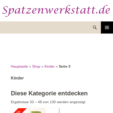
Suchen
ZUM
INHALT
SPRINGEN
Hauptseite
»
Shop
»
Kinder
»
Seite 3
Kinder
Diese Kategorie entdecken
Nach
Ergebnisse 33 – 48 von 130 werden angezeigt
Aktualität
sortiert