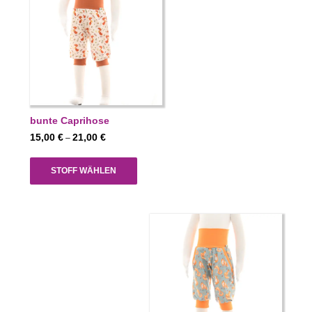
bunte Caprihose
Preisspanne:
15,00
€
21,00
€
–
15,00 €
bis
STOFF WÄHLEN
21,00 €