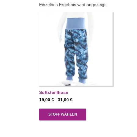
Einzelnes Ergebnis wird angezeigt
Softshellhose
Preisspanne:
19,00
€
31,00
€
–
19,00 €
bis
STOFF WÄHLEN
31,00 €