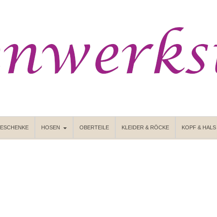
GESCHENKE
HOSEN
OBERTEILE
KLEIDER & RÖCKE
KOPF & HALS