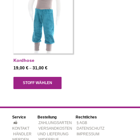
Kordhose
Preisspanne:
19,00
€
31,00
€
–
19,00 €
bis
STOFF WÄHLEN
31,00 €
Service
Bestellung
Rechtliches
ZAHLUNGSARTEN
§ AGB
KONTAKT
VERSANDKOSTEN
DATENSCHUTZ
HÄNDLER
UND LIEFERUNG
IMPRESSUM
WERDEN
WIDERRUF