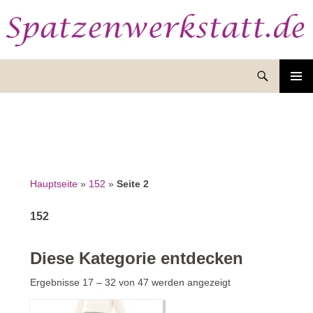
Suchen
ZUM
INHALT
SPRINGEN
Hauptseite
»
152
»
Seite 2
152
Diese Kategorie entdecken
Nach
Ergebnisse 17 – 32 von 47 werden angezeigt
Aktualität
sortiert