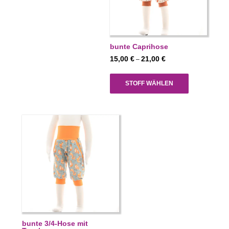
bunte Caprihose
Preisspanne:
15,00
€
21,00
€
–
15,00 €
bis
STOFF WÄHLEN
21,00 €
bunte 3/4-Hose mit