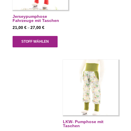
Jerseypumphose
Fahrzeuge mit Taschen
Preisspanne:
21,00
€
27,00
€
–
21,00 €
bis
STOFF WÄHLEN
27,00 €
LKW- Pumphose mit
Taschen