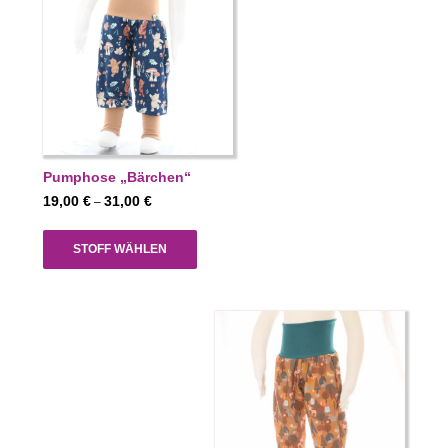
Pumphose „Bärchen“
Preisspanne:
19,00
€
31,00
€
–
19,00 €
bis
STOFF WÄHLEN
31,00 €