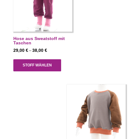
Hose aus Sweatstoff mit
Taschen
Preisspanne:
29,00
€
38,00
€
–
29,00 €
bis
STOFF WÄHLEN
38,00 €