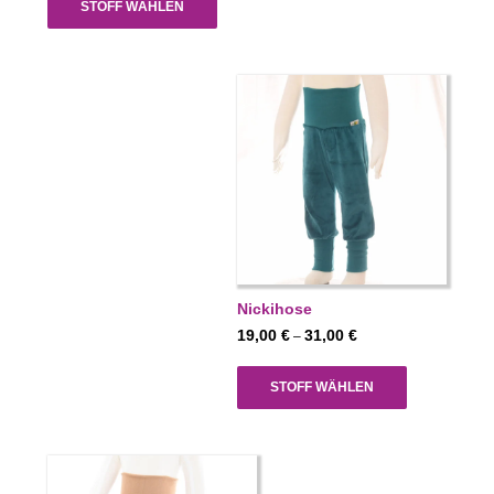
STOFF WÄHLEN
38,00 €
Nickihose
Preisspanne:
19,00
€
31,00
€
–
19,00 €
bis
STOFF WÄHLEN
31,00 €