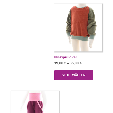
Nickipullover
Preisspanne:
19,00
€
35,00
€
–
19,00 €
bis
STOFF WÄHLEN
35,00 €