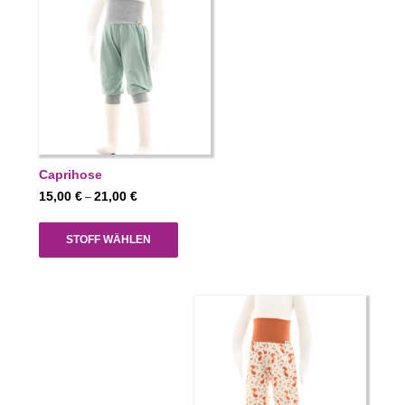
Caprihose
Preisspanne:
15,00
€
21,00
€
–
15,00 €
bis
STOFF WÄHLEN
21,00 €