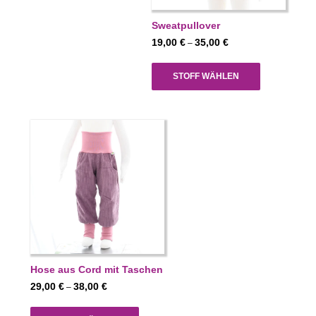
Sweatpullover
Preisspanne:
19,00
€
35,00
€
–
19,00 €
bis
STOFF WÄHLEN
35,00 €
Hose aus Cord mit Taschen
Preisspanne:
29,00
€
38,00
€
–
29,00 €
bis