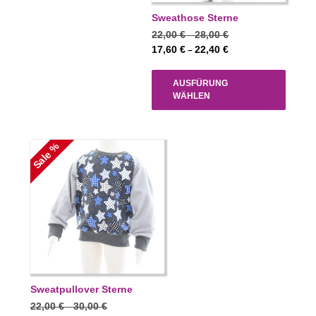
Sweathose Sterne
Preisspanne:
22,00
€
28,00
€
–
22,00 €
Preisspanne:
17,60
€
22,40
€
–
bis
17,60 €
28,00 €
bis
AUSFÜRUNG
22,40 €
WÄHLEN
Sale %
Sweatpullover Sterne
Preisspanne:
22,00
€
30,00
€
–