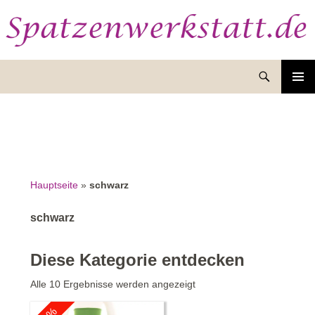
Suchen
ZUM
INHALT
SPRINGEN
Hauptseite
»
schwarz
schwarz
Diese Kategorie entdecken
Nach
Alle 10 Ergebnisse werden angezeigt
Aktualität
sortiert