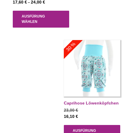
22,00 €
Preisspanne:
17,60
€
24,00
€
–
bis
17,60 €
30,00 €
bis
AUSFÜRUNG
24,00 €
WÄHLEN
30 %
Caprihose Löwenköpfchen
23,00
€
16,10
€
AUSFÜRUNG